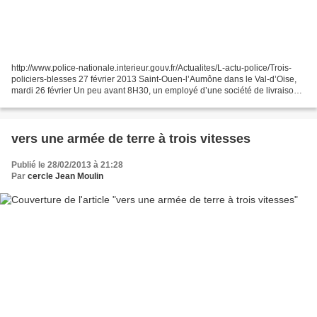
http://www.police-nationale.interieur.gouv.fr/Actualites/L-actu-police/Trois-
policiers-blesses 27 février 2013 Saint-Ouen-l’Aumône dans le Val-d’Oise,
mardi 26 février Un peu avant 8H30, un employé d’une société de livraison a
composé le 17 afin de signaler...
vers une armée de terre à trois vitesses
Publié le 28/02/2013 à 21:28
Par
cercle Jean Moulin