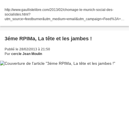
http://www.gaullistelibre.com/2013/02/chomage-le-munich-social-des-
socialistes.html?
utm_source=feedburner&utm_medium=email&utm_campaign=Feed%3A+g
aullistelibre+%28Blog+gaulliste+libre%29 La montée apparemment
inexorable du chômage de masse vient de franchir...
3éme RPIMa, La tête et les jambes !
Publié le 28/02/2013 à 21:50
Par
cercle Jean Moulin