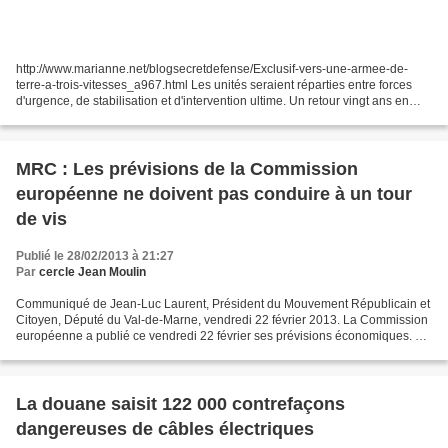
http://www.marianne.net/blogsecretdefense/Exclusif-vers-une-armee-de-
terre-a-trois-vitesses_a967.html Les unités seraient réparties entre forces
d'urgence, de stabilisation et d'intervention ultime. Un retour vingt ans en
arrière... C'est à un retour...
MRC : Les prévisions de la Commission
européenne ne doivent pas conduire à un tour
de vis
Publié le 28/02/2013 à 21:27
Par
cercle Jean Moulin
Communiqué de Jean-Luc Laurent, Président du Mouvement Républicain et
Citoyen, Député du Val-de-Marne, vendredi 22 février 2013. La Commission
européenne a publié ce vendredi 22 février ses prévisions économiques. La
croissance s’établirait pour la France...
La douane saisit 122 000 contrefaçons
dangereuses de câbles électriques