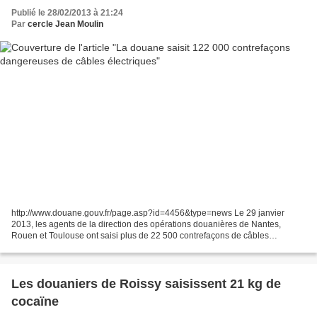
Publié le 28/02/2013 à 21:24
Par
cercle Jean Moulin
http://www.douane.gouv.fr/page.asp?id=4456&type=news Le 29 janvier
2013, les agents de la direction des opérations douanières de Nantes,
Rouen et Toulouse ont saisi plus de 22 500 contrefaçons de câbles
électriques ainsi que des faux certificats de conformité...
Les douaniers de Roissy saisissent 21 kg de
cocaïne