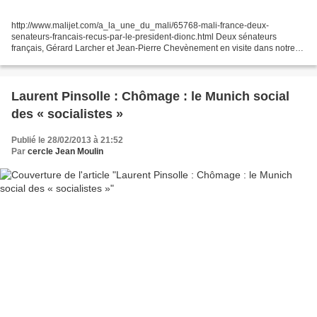
http://www.malijet.com/a_la_une_du_mali/65768-mali-france-deux-
senateurs-francais-recus-par-le-president-dionc.html Deux sénateurs
français, Gérard Larcher et Jean-Pierre Chevènement en visite dans notre
pays ont été reçus hier en audience par le président...
Laurent Pinsolle : Chômage : le Munich social
des « socialistes »
Publié le 28/02/2013 à 21:52
Par
cercle Jean Moulin