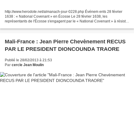
http://www.herodote.net/almanach-jour-0228.php Événem ents 28 février
1638 : « National Covenant » en Écosse Le 28 février 1638, les
représentants de l'Écosse s'engagent par le « National Covenant » à résister
au roi anglais Charles 1er qui veut leur...
Mali-France : Jean Pierre Chevènement RECUS
PAR LE PRESIDENT DIONCOUNDA TRAORE
Publié le 28/02/2013 à 21:53
Par
cercle Jean Moulin