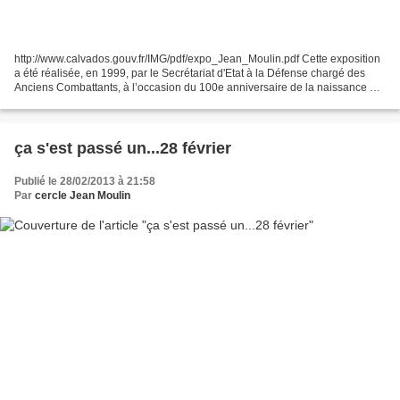
http://www.calvados.gouv.fr/IMG/pdf/expo_Jean_Moulin.pdf Cette exposition
a été réalisée, en 1999, par le Secrétariat d'Etat à la Défense chargé des
Anciens Combattants, à l’occasion du 100e anniversaire de la naissance de
Jean Moulin. Les six premières...
ça s'est passé un...28 février
Publié le 28/02/2013 à 21:58
Par
cercle Jean Moulin