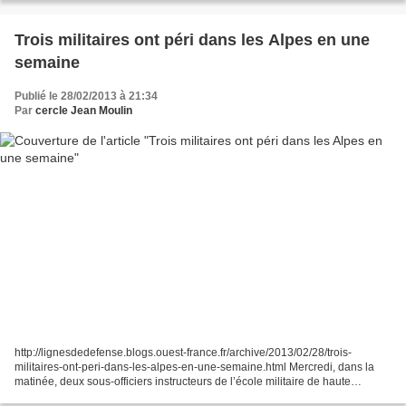
Trois militaires ont péri dans les Alpes en une
semaine
Publié le 28/02/2013 à 21:34
Par
cercle Jean Moulin
http://lignesdedefense.blogs.ouest-france.fr/archive/2013/02/28/trois-
militaires-ont-peri-dans-les-alpes-en-une-semaine.html Mercredi, dans la
matinée, deux sous-officiers instructeurs de l’école militaire de haute
montagne (EMHM) ont fait une chute mortelle...