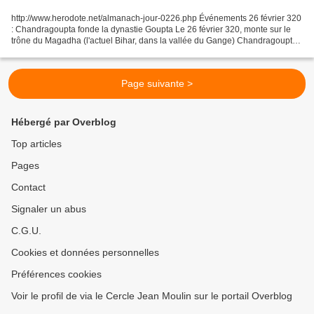
http://www.herodote.net/almanach-jour-0226.php Événements 26 février 320
: Chandragoupta fonde la dynastie Goupta Le 26 février 320, monte sur le
trône du Magadha (l'actuel Bihar, dans la vallée du Gange) Chandragoupta
1er, premier souverain de la dynastie...
Page suivante >
Hébergé par Overblog
Top articles
Pages
Contact
Signaler un abus
C.G.U.
Cookies et données personnelles
Préférences cookies
Voir le profil de via le Cercle Jean Moulin sur le portail Overblog