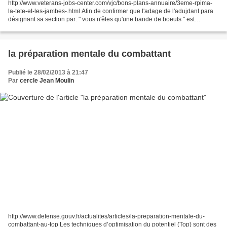
http://www.veterans-jobs-center.com/vjc/bons-plans-annuaire/3eme-rpima-
la-tete-et-les-jambes-.html Afin de confirmer que l'adage de l'adujdant para
désignant sa section par: " vous n'êtes qu'une bande de boeufs " est
faux...voici , l'exception qui ne...
la préparation mentale du combattant
Publié le 28/02/2013 à 21:47
Par
cercle Jean Moulin
http://www.defense.gouv.fr/actualites/articles/la-preparation-mentale-du-
combattant-au-top Les techniques d’optimisation du potentiel (Top) sont des