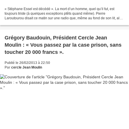
« Stéphane Essel est décédé ». La mort d’un homme, quel qu’il fut, est
toujours triste (à quelques exceptions ptêts quand même). Pierre
Laroutourou disait ce matin sur une radio que, même au fond de son lit, alors
qu’il savait que le bout du chemin était...
Grégory Baudouin, Président Cercle Jean
Moulin : « Vous passez par la case prison, sans
toucher 20 000 francs ».
Publié le 26/02/2013 à 22:50
Par
cercle Jean Moulin