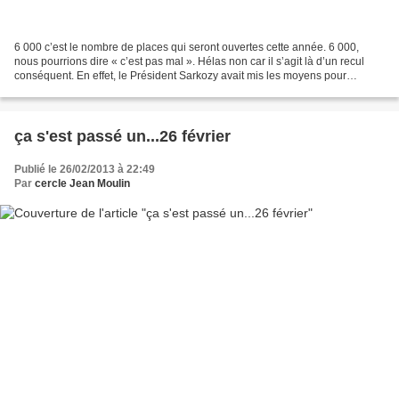
6 000 c’est le nombre de places qui seront ouvertes cette année. 6 000,
nous pourrions dire « c’est pas mal ». Hélas non car il s’agit là d’un recul
conséquent. En effet, le Président Sarkozy avait mis les moyens pour
réaliser 20 000 places de prison...
ça s'est passé un...26 février
Publié le 26/02/2013 à 22:49
Par
cercle Jean Moulin