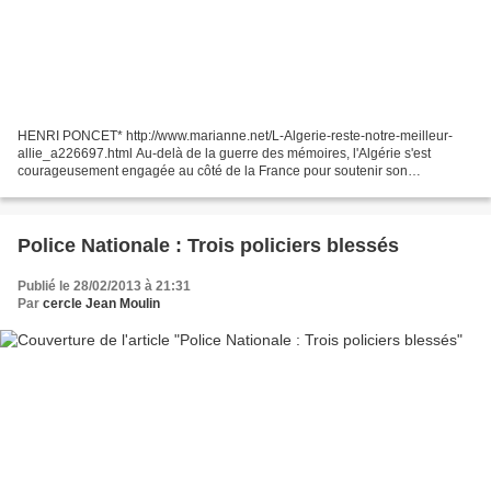
HENRI PONCET* http://www.marianne.net/L-Algerie-reste-notre-meilleur-
allie_a226697.html Au-delà de la guerre des mémoires, l'Algérie s'est
courageusement engagée au côté de la France pour soutenir son
engagement au Mali. Il est temps que, dans leur propre...
Police Nationale : Trois policiers blessés
Publié le 28/02/2013 à 21:31
Par
cercle Jean Moulin