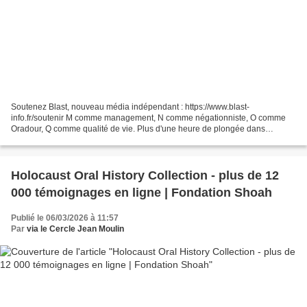
Soutenez Blast, nouveau média indépendant : https://www.blast-
info.fr/soutenir M comme management, N comme négationniste, O comme
Oradour, Q comme qualité de vie. Plus d'une heure de plongée dans
l'univers nazi avec Denis Robert et l'historien Johann...
Holocaust Oral History Collection - plus de 12
000 témoignages en ligne | Fondation Shoah
Publié le 06/03/2026 à 11:57
Par
via le Cercle Jean Moulin