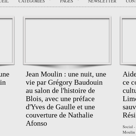
UEIL
CATÉGORIES
PAGES
NEWSLETTER
CON
 une
Jean Moulin : une nuit, une
Aide
in
vie par Grégory Baudouin
ce c
au salon de l'histoire de
cult
Blois, avec une préface
Limo
d'Yves de Gaulle et une
sauv
couverture de Nathalie
Rési
Afonso
Social -
Moulin 