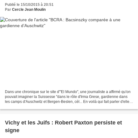
Publié le 15/10/2015 à 20:51
Par
Cercle Jean Moulin
Dans une chronique sur le site d'"El Mundo", une journaliste a affirmé qu'on
pouvait imaginer la Suissesse "dans le rôle d'Irma Grese, gardienne dans
les camps d'Auschwitz et Bergen-Beslen, cél... En voilà qui fait parler d'elle...
Emilia Landaluce, journaliste...
Vichy et les Juifs : Robert Paxton persiste et
signe