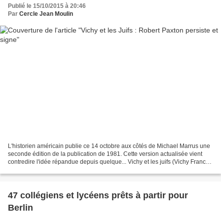
Publié le 15/10/2015 à 20:46
Par
Cercle Jean Moulin
L'historien américain publie ce 14 octobre aux côtés de Michael Marrus une
seconde édition de la publication de 1981. Cette version actualisée vient
contredire l'idée répandue depuis quelque... Vichy et les juifs (Vichy France
and the Jews), de Michael...
47 collégiens et lycéens prêts à partir pour
Berlin