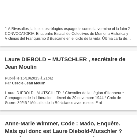
1 A Rivesaltes, la lutte des réfugiés espagnols contre la vermine et la faim 2
CONVOCATORIA: Encuentro Estatal de Colectivos de Memoria Histórica y
Víctimas del Franquismo 3 Búscame en el ciclo de la vida: Última carta de
Lluís Companys a Carme Ballester...
Laure DIEBOLD – MUTSCHLER , secrétaire de
Jean Moulin
Publié le 15/10/2015 à 21:42
Par
Cercle Jean Moulin
L aure D IEBOLD - M UTSCHLER. * Chevalier de la Légion d'Honneur *
Compagnon de la Libération - décret du 20 novembre 1944 * Croix de
Guerre 39/45 * Médaille de la Résistance avec rosette E nt...
Anne-Marie Wimmer, Code : Mado, Enquête.
Mais qui donc est Laure Diebold-Mutschler ?