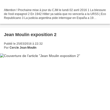
Attention ! Prochaine mise à jour du CJM le lundi 02 avril 2016 1 La blessure
de l'exil espagnol 2 En 1942 Hitler ya sabía que no vencería a la URSS | Eco
Republicano 3 La justicia argentina pide interrogar en España a 19
imputados por crímenes franquistas...
Jean Moulin exposition 2
Publié le 25/03/2016 à 22:32
Par
Cercle Jean Moulin