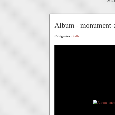
ACC
Album - monument-au
Catégories :
#album