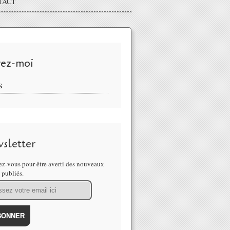
TACT
vez-moi
S
sletter
z-vous pour être averti des nouveaux
s publiés.