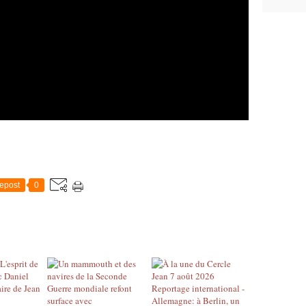
epost
0