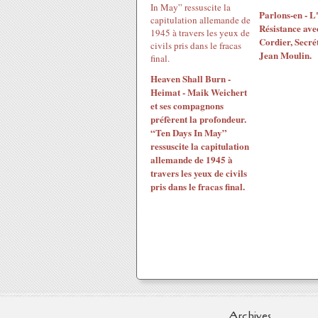
Parlons-en - L'
Résistance ave
Cordier, Secré
Jean Moulin.
Heaven Shall Burn -
Heimat - Maik Weichert
et ses compagnons
préfèrent la profondeur.
“Ten Days In May”
ressuscite la capitulation
allemande de 1945 à
travers les yeux de civils
pris dans le fracas final.
Archives