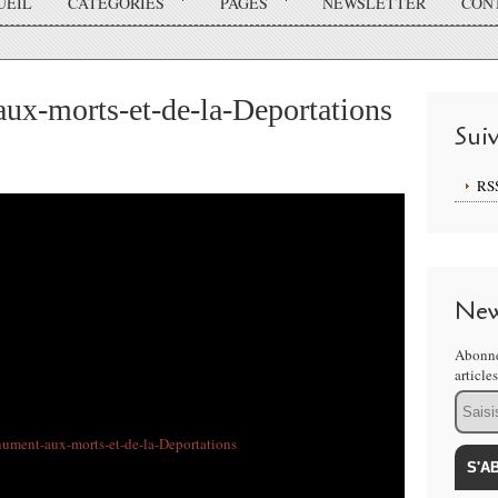
UEIL
CATÉGORIES
PAGES
NEWSLETTER
CON
x-morts-et-de-la-Deportations
Sui
RS
New
Abonne
article
Email