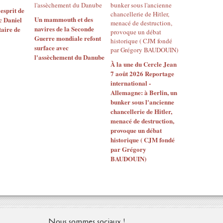
esprit de
Un mammouth et des
c Daniel
navires de la Seconde
taire de
Guerre mondiale refont
surface avec
l'assèchement du Danube
À la une du Cercle Jean
7 août 2026 Reportage
international -
Allemagne: à Berlin, un
bunker sous l'ancienne
chancellerie de Hitler,
menacé de destruction,
provoque un débat
historique ( CJM fondé
par Grégory
BAUDOUIN)
Nous sommes sociaux !