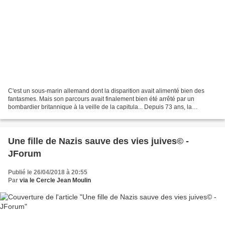
C'est un sous-marin allemand dont la disparition avait alimenté bien des
fantasmes. Mais son parcours avait finalement bien été arrêté par un
bombardier britannique à la veille de la capitula... Depuis 73 ans, la
disparition du sous-marin nazi U-3523...
Une fille de Nazis sauve des vies juives© -
JForum
Publié le 26/04/2018 à 20:55
Par
via le Cercle Jean Moulin