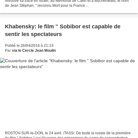
retrouvé sa trace en Israël, au Mémorial de Caen et à Buchenwald, le nom
de Jean Stéphan, " reconnu Mort pour la France ...
Khabensky: le film " Sobibor est capable de
sentir les spectateurs
Publié le 26/04/2018 à 21:15
Par
via le Cercle Jean Moulin
ROSTOV-SUR-le-DON, le 24 avril. /TASS/. De toute la russie de la première
du film " Sobibor " sur l'évasion des prisonniers du camp de concentration