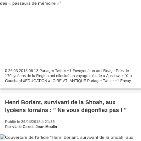
0 26.03.2018 06:13 Partager Twitter +1 Envoyer à un ami Réagir Près de
170 lycéens de la Région ont effectué un voyage d'étude à Auschwitz. Yan
Gauchard #EDUCATION #LOIRE-ATLANTIQUE Partager Twitter +1 Envoyer
à un ami Réagir ACHETER LEJOURNAL (0,95€)...
Henri Borlant, survivant de la Shoah, aux
lycéens lorrains : " Ne vous dégonflez pas ! "
Publié le 26/04/2018 à 21:36
Par
via le Cercle Jean Moulin