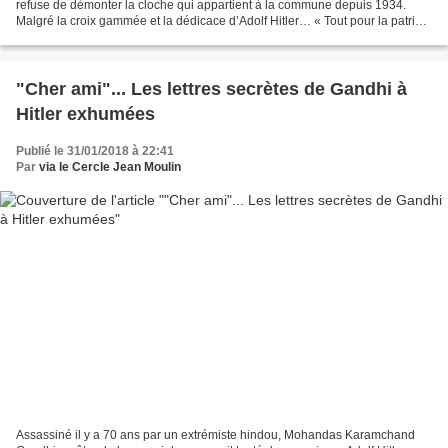
refuse de démonter la cloche qui appartient à la commune depuis 1934.
Malgré la croix gammée et la dédicace d’Adolf Hitler… « Tout pour la patrie.
Adolf Hitler ». La cloche d’Herxheim fait...
"Cher ami"... Les lettres secrètes de Gandhi à
Hitler exhumées
Publié le 31/01/2018 à 22:41
Par
via le Cercle Jean Moulin
Assassiné il y a 70 ans par un extrémiste hindou, Mohandas Karamchand