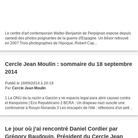
Le centre d'art contemporain Walter-Benjamin de Perpignan expose depuis
samedi des photos poignantes de la guerre d'Espagne. Un trésor retrouvé
en 2007.Trois photographes de l'époque, Robert Cap...
Cercle Jean Moulin : sommaire du 18 septembre
2014
Publié le 18/09/2014 à 20:18
Par
Cercle Jean Moulin
1 La ONU da la razón a Garzón y ve espacio legal para abrir causas contra
el franquismo | Eco Republicano 2 BCRA : Un drapeau nazi suscite une
controverse à Rouyn-Noranda 3 Les rescapés de l'été : réflexions d'un petit-
fils de nazi sur la culpabilité...
Le jour où j’ai rencontré Daniel Cordier par
Grégory Baudouin, Président du Cercle Jean