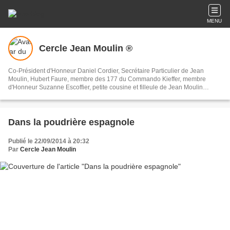
MENU
Cercle Jean Moulin ®
Co-Président d'Honneur Daniel Cordier, Secrétaire Particulier de Jean
Moulin, Hubert Faure, membre des 177 du Commando Kieffer, membre
d'Honneur Suzanne Escoffier, petite cousine et filleule de Jean Moulin
Association Mémorielle Patriotique et Républicaine.
cercle.jean.moulin71@sfr.fr 07 81 34 85 48
Dans la poudrière espagnole
Publié le 22/09/2014 à 20:32
Par
Cercle Jean Moulin