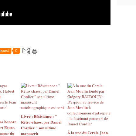
epost
0
Livre : Résistance : "
as honore
Rétro-chaos, par Daniel
rt Faure,
Cordier " son ultime
À la une du Cercle Jean
nneur du
manuscrit