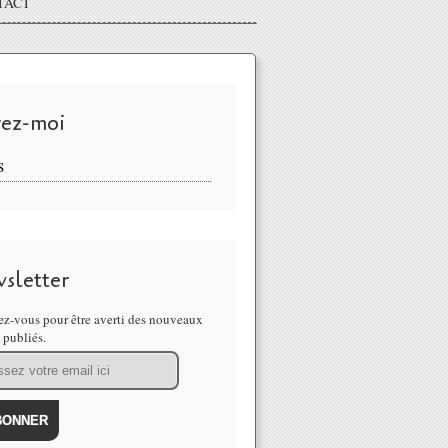
TACT
vez-moi
S
sletter
z-vous pour être averti des nouveaux
s publiés.