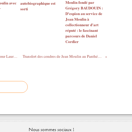
Moulin fondé par
oulin avec
autobiographique est
Grégory BAUDOUIN :
r
sorti
D'espion au service de
Jean Moulin à
collectionneur d'art
réputé : le fascinant
parcours de Daniel
Cordier
La mort de Jean Moulin racontée par sa sœur Laure - #CulturePrime
Transfert des cendres de Jean Moulin au Panthéon | Archive INA
Nous sommes sociaux !