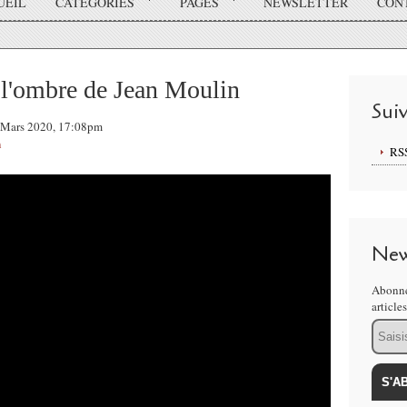
UEIL
CATÉGORIES
PAGES
NEWSLETTER
CON
 l'ombre de Jean Moulin
Sui
25 Mars 2020, 17:08pm
n
RS
New
Abonne
article
Email