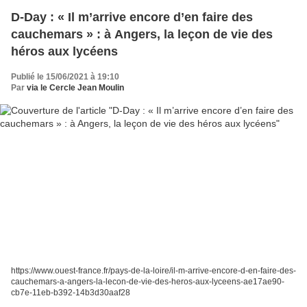
D-Day : « Il m’arrive encore d’en faire des
cauchemars » : à Angers, la leçon de vie des
héros aux lycéens
Publié le 15/06/2021 à 19:10
Par
via le Cercle Jean Moulin
https://www.ouest-france.fr/pays-de-la-loire/il-m-arrive-encore-d-en-faire-des-
cauchemars-a-angers-la-lecon-de-vie-des-heros-aux-lyceens-ae17ae90-
cb7e-11eb-b392-14b3d30aaf28