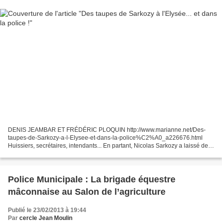
DENIS JEAMBAR ET FRÉDÉRIC PLOQUIN http://www.marianne.net/Des-
taupes-de-Sarkozy-a-l-Elysee-et-dans-la-police%C2%A0_a226676.html
Huissiers, secrétaires, intendants... En partant, Nicolas Sarkozy a laissé de
discrets fidèles dans tous les services de l'Elysée....
Police Municipale : La brigade équestre
mâconnaise au Salon de l’agriculture
Publié le 23/02/2013 à 19:44
Par
cercle Jean Moulin