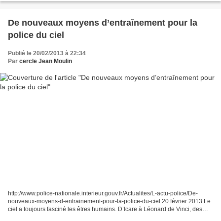
De nouveaux moyens d’entraînement pour la
police du ciel
Publié le 20/02/2013 à 22:34
Par
cercle Jean Moulin
http://www.police-nationale.interieur.gouv.fr/Actualites/L-actu-police/De-
nouveaux-moyens-d-entrainement-pour-la-police-du-ciel 20 février 2013 Le
ciel a toujours fasciné les êtres humains. D’Icare à Léonard de Vinci, des
frères Montgolfier à George Cayley,...