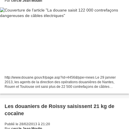
Par
cercle Jean Moulin
http://www.douane.gouv.fr/page.asp?id=4456&type=news Le 29 janvier
2013, les agents de la direction des opérations douanières de Nantes,
Rouen et Toulouse ont saisi plus de 22 500 contrefaçons de câbles
électriques ainsi que des faux certificats de conformité...
Les douaniers de Roissy saisissent 21 kg de
cocaïne
Publié le 28/02/2013 à 21:20
Par
cercle Jean Moulin