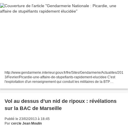
http://www.gendarmerie.interieur.gouv.fr/fre/Sites/Gendarmerie/Actualites/201
3/Fevrier/Picardie-une-affaire-de-stupefiants-rapidement-elucidee C'est
l'exploitation d'un renseignement qui conduit les militaires de la BTP
d'OULCHY-LE-CHÂTEAU (02 - Aisne),...
Vol au dessus d’un nid de ripoux : révélations
sur la BAC de Marseille
Publié le 23/02/2013 à 18:45
Par
cercle Jean Moulin