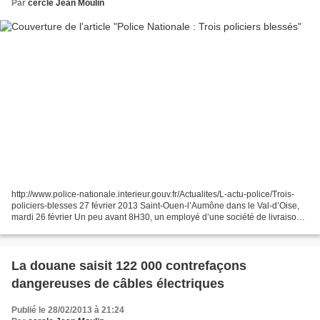
Par
cercle Jean Moulin
http://www.police-nationale.interieur.gouv.fr/Actualites/L-actu-police/Trois-
policiers-blesses 27 février 2013 Saint-Ouen-l’Aumône dans le Val-d’Oise,
mardi 26 février Un peu avant 8H30, un employé d’une société de livraison a
composé le 17 afin de signaler...
La douane saisit 122 000 contrefaçons
dangereuses de câbles électriques
Publié le 28/02/2013 à 21:24