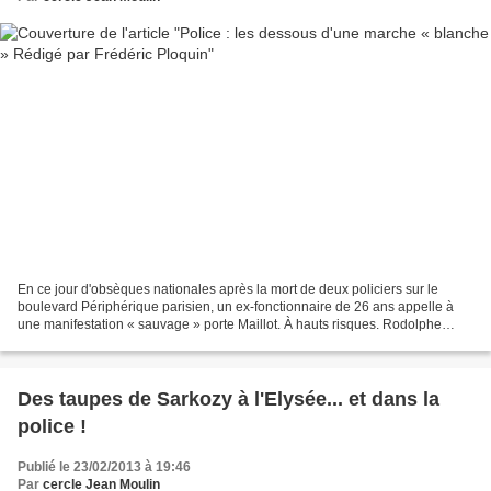
En ce jour d'obsèques nationales après la mort de deux policiers sur le
boulevard Périphérique parisien, un ex-fonctionnaire de 26 ans appelle à
une manifestation « sauvage » porte Maillot. À hauts risques. Rodolphe
Schwartz, l'ex-policier organisateur...
Des taupes de Sarkozy à l'Elysée... et dans la
police !
Publié le 23/02/2013 à 19:46
Par
cercle Jean Moulin