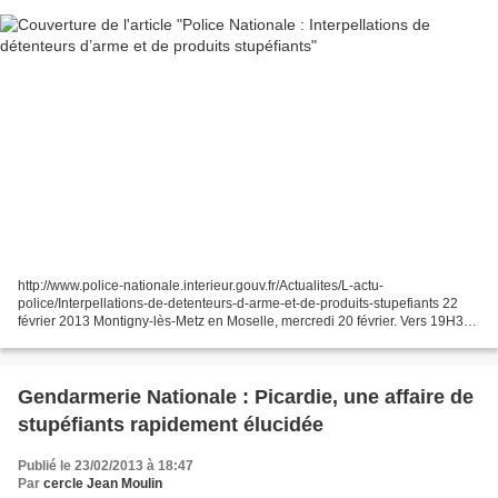
http://www.police-nationale.interieur.gouv.fr/Actualites/L-actu-
police/Interpellations-de-detenteurs-d-arme-et-de-produits-stupefiants 22
février 2013 Montigny-lès-Metz en Moselle, mercredi 20 février. Vers 19H30,
une patrouille de la brigade anti-criminalité...
Gendarmerie Nationale : Picardie, une affaire de
stupéfiants rapidement élucidée
Publié le 23/02/2013 à 18:47
Par
cercle Jean Moulin