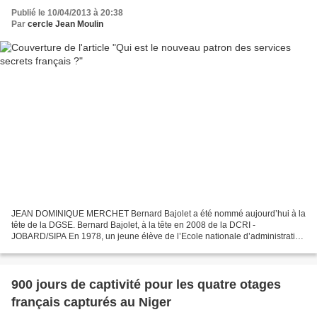
Publié le 10/04/2013 à 20:38
Par
cercle Jean Moulin
JEAN DOMINIQUE MERCHET Bernard Bajolet a été nommé aujourd’hui à la
tête de la DGSE. Bernard Bajolet, à la tête en 2008 de la DCRI -
JOBARD/SIPA En 1978, un jeune élève de l’Ecole nationale d’administration
débarque à Alger pour un stage de huit mois...
900 jours de captivité pour les quatre otages
français capturés au Niger