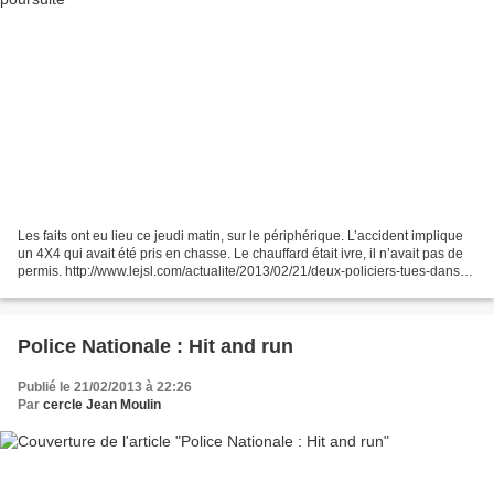
Les faits ont eu lieu ce jeudi matin, sur le périphérique. L’accident implique
un 4X4 qui avait été pris en chasse. Le chauffard était ivre, il n’avait pas de
permis. http://www.lejsl.com/actualite/2013/02/21/deux-policiers-tues-dans-
un-accident-de-la-route...
Police Nationale : Hit and run
Publié le 21/02/2013 à 22:26
Par
cercle Jean Moulin