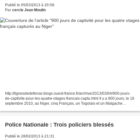
Publié le 05/03/2013 à 20:58
Par
cercle Jean Moulin
http://lignesdedefense.blogs.ouest-france.fr/archive/2013/03/04/900-jours-
de-captivite-pour-les-quatre-otages-francais-captu.html Il y a 900 jours, le 16
septembre 2010, au Niger, cinq Français, un Togolais et un Malgache
collaborateurs du groupe nucléaire...
Police Nationale : Trois policiers blessés
Publié le 28/02/2013 à 21:31