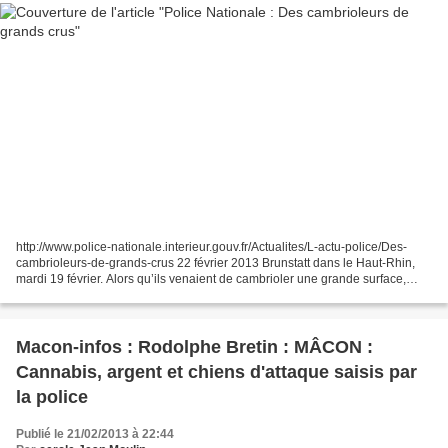
http://www.police-nationale.interieur.gouv.fr/Actualites/L-actu-police/Des-
cambrioleurs-de-grands-crus 22 février 2013 Brunstatt dans le Haut-Rhin,
mardi 19 février. Alors qu’ils venaient de cambrioler une grande surface,
quatre cambrioleurs ont été interceptés...
Macon-infos : Rodolphe Bretin : MÂCON :
Cannabis, argent et chiens d'attaque saisis par
la police
Publié le 21/02/2013 à 22:44