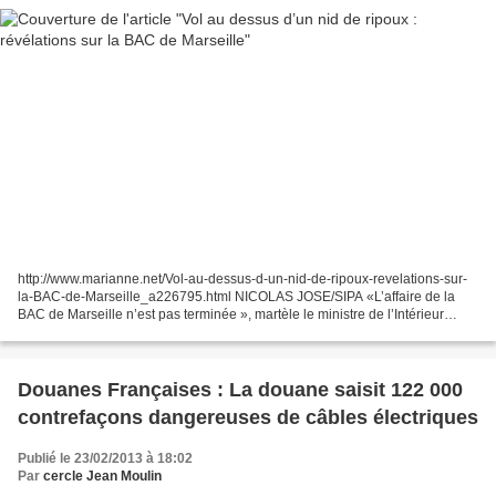
http://www.marianne.net/Vol-au-dessus-d-un-nid-de-ripoux-revelations-sur-
la-BAC-de-Marseille_a226795.html NICOLAS JOSE/SIPA «L’affaire de la
BAC de Marseille n’est pas terminée », martèle le ministre de l’Intérieur
Manuel Valls. Manière de clouer le bec...
Douanes Françaises : La douane saisit 122 000
contrefaçons dangereuses de câbles électriques
Publié le 23/02/2013 à 18:02
Par
cercle Jean Moulin