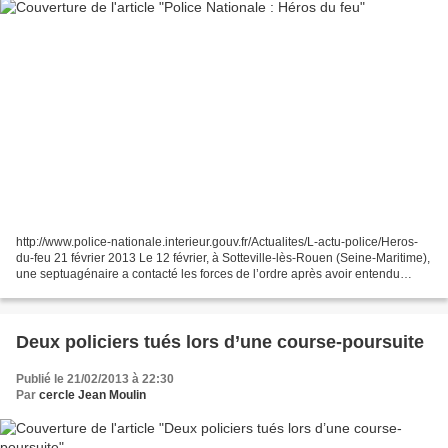
http://www.police-nationale.interieur.gouv.fr/Actualites/L-actu-police/Heros-
du-feu 21 février 2013 Le 12 février, à Sotteville-lès-Rouen (Seine-Maritime),
une septuagénaire a contacté les forces de l’ordre après avoir entendu
d’étranges bruits chez elle....
Deux policiers tués lors d’une course-poursuite
Publié le 21/02/2013 à 22:30
Par
cercle Jean Moulin