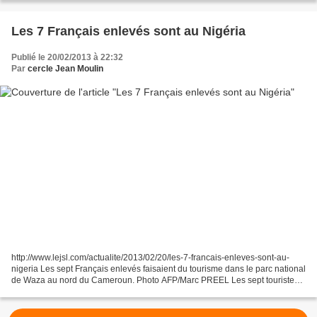
Les 7 Français enlevés sont au Nigéria
Publié le 20/02/2013 à 22:32
Par
cercle Jean Moulin
http://www.lejsl.com/actualite/2013/02/20/les-7-francais-enleves-sont-au-
nigeria Les sept Français enlevés faisaient du tourisme dans le parc national
de Waza au nord du Cameroun. Photo AFP/Marc PREEL Les sept touristes
français enlevés dans le nord du...