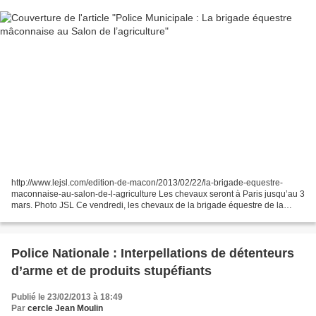
http://www.lejsl.com/edition-de-macon/2013/02/22/la-brigade-equestre-
maconnaise-au-salon-de-l-agriculture Les chevaux seront à Paris jusqu’au 3
mars. Photo JSL Ce vendredi, les chevaux de la brigade équestre de la
police municipale de Mâcon sont arrivés...
Police Nationale : Interpellations de détenteurs
d’arme et de produits stupéfiants
Publié le 23/02/2013 à 18:49
Par
cercle Jean Moulin