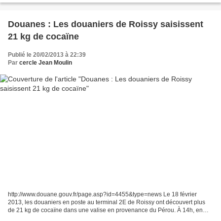
Douanes : Les douaniers de Roissy saisissent
21 kg de cocaïne
Publié le 20/02/2013 à 22:39
Par
cercle Jean Moulin
http://www.douane.gouv.fr/page.asp?id=4455&type=news Le 18 février
2013, les douaniers en poste au terminal 2E de Roissy ont découvert plus
de 21 kg de cocaïne dans une valise en provenance du Pérou. À 14h, en
mission de surveillance à l'arrivée du vol...