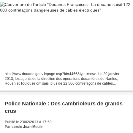
http://www.douane.gouv.fr/page.asp?id=4456&type=news Le 29 janvier
2013, les agents de la direction des opérations douanières de Nantes,
Rouen et Toulouse ont saisi plus de 22 500 contrefaçons de câbles
électriques ainsi que des faux certificats de conformité...
Police Nationale : Des cambrioleurs de grands
crus
Publié le 23/02/2013 à 17:59
Par
cercle Jean Moulin