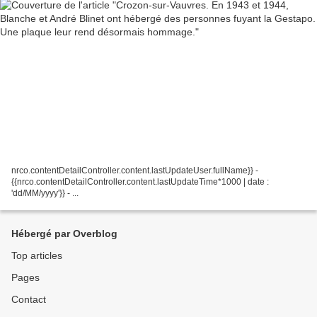
nrco.contentDetailController.content.lastUpdateUser.fullName}} -
{{nrco.contentDetailController.content.lastUpdateTime*1000 | date :
'dd/MM/yyyy'}} - ...
Hébergé par Overblog
Top articles
Pages
Contact