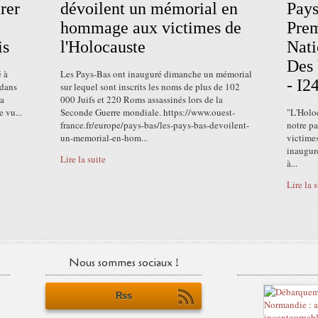
rer
dévoilent un mémorial en
Pays
hommage aux victimes de
Pre
is
l'Holocauste
Nat
Des 
 à
Les Pays-Bas ont inauguré dimanche un mémorial
- I
 dans
sur lequel sont inscrits les noms de plus de 102
la
000 Juifs et 220 Roms assassinés lors de la
 vu...
Seconde Guerre mondiale. https://www.ouest-
"L'Holoc
france.fr/europe/pays-bas/les-pays-bas-devoilent-
notre p
un-memorial-en-hom...
victimes
inaugur
Lire la suite
à...
Lire la 
Nous sommes sociaux !
Rss