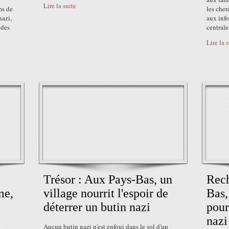
Lire la suite
ms de
les cher
nazi,
aux inf
 des
centrales
Lire la 
Trésor : Aux Pays-Bas, un
Rech
me,
village nourrit l'espoir de
Bas,
déterrer un butin nazi
pour
nazi
Aucun butin nazi n'est enfoui dans le sol d'un