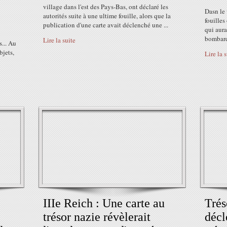
village dans l'est des Pays-Bas, ont déclaré les
Dasn le
autorités suite à une ultime fouille, alors que la
fouilles
publication d'une carte avait déclenché une ...
qui aura
bombard
Lire la suite
s... Au
bjets,
Lire la 
IIIe Reich : Une carte au
Trés
trésor nazie révèlerait
décl