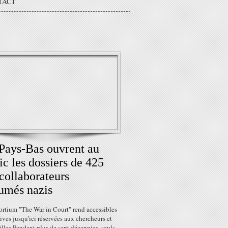
TACT
Pays-Bas ouvrent au
ic les dossiers de 425
collaborateurs
umés nazis
ortium "The War in Court" rend accessibles
ives jusqu'ici réservées aux chercheurs et
lles Pendant plus de sept décennies, seuls