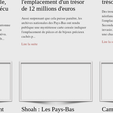
le,
l'emplacement d'un trésor
trés
vécu
de 12 millions d'euros
Des trou
néerlan
Aussi surprenant que cela puisse paraître, les
l'emplac
archives nationales des Pays-Bas ont rendu
'automne
Seconde
publique une mystérieuse carte censée indiquer
la
invasio
l'emplacement de pièces et de bijoux précieux
révu.
une chas
cachés p...
b...
Lire la 
Lire la suite
nt
Shoah : Les Pays-Bas
Camp