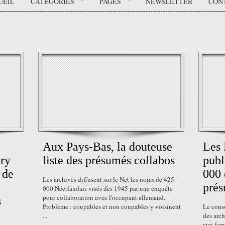
UEIL
CATÉGORIES
PAGES
NEWSLETTER
CON
Aux Pays-Bas, la douteuse
Les 
ry
liste des présumés collabos
publ
 de
000 
Les archives diffusent sur le Net les noms de 425
prés
000 Néerlandais visés dès 1945 par une enquête
pour collaboration avec l'occupant allemand.
s
Problème : coupables et non coupables y voisinent
Le cons
...
des arch
aux fami