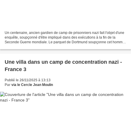
Un centenaire, ancien gardien de camp de prisonniers nazi fait l'objet d'une
enquête, soupçonné d'être impliqué dans des exécutions à la fin de la
Seconde Guerre mondiale. Le parquet de Dortmund soupçonne cet homme
d'avoir pris part à "des actes de mise...
Une villa dans un camp de concentration nazi -
France 3
Publié le 26/11/2025 à 13:13
Par
via le Cercle Jean Moulin