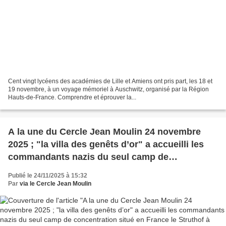
Cent vingt lycéens des académies de Lille et Amiens ont pris part, les 18 et
19 novembre, à un voyage mémoriel à Auschwitz, organisé par la Région
Hauts-de-France. Comprendre et éprouver la...
A la une du Cercle Jean Moulin 24 novembre
2025 ; "la villa des genêts d’or" a accueilli les
commandants nazis du seul camp de
concentration situé en France le Struthof à
Publié le 24/11/2025 à 15:32
Natzweiler ( CJM fondé par Grégory Baudouin)
Par
via le Cercle Jean Moulin