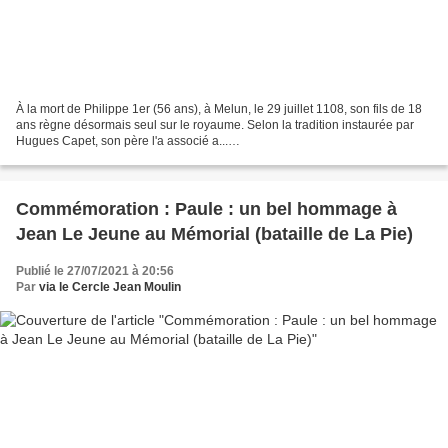
À la mort de Philippe 1er (56 ans), à Melun, le 29 juillet 1108, son fils de 18
ans règne désormais seul sur le royaume. Selon la tradition instaurée par
Hugues Capet, son père l'a associé a...
https://fr.wikipedia.org/wiki/Chronologie_de_la_Seconde_Guerre_mondiale..
.
Commémoration : Paule : un bel hommage à
Jean Le Jeune au Mémorial (bataille de La Pie)
Publié le 27/07/2021 à 20:56
Par
via le Cercle Jean Moulin