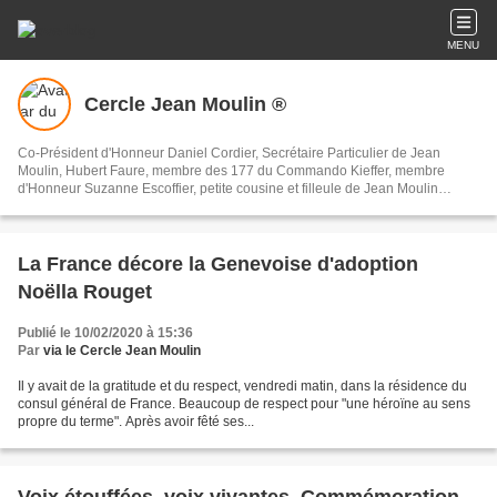
MENU
Cercle Jean Moulin ®
Co-Président d'Honneur Daniel Cordier, Secrétaire Particulier de Jean
Moulin, Hubert Faure, membre des 177 du Commando Kieffer, membre
d'Honneur Suzanne Escoffier, petite cousine et filleule de Jean Moulin
Association Mémorielle Patriotique et Républicaine.
cercle.jean.moulin71@sfr.fr 07 81 34 85 48
La France décore la Genevoise d'adoption
Noëlla Rouget
Publié le 10/02/2020 à 15:36
Par
via le Cercle Jean Moulin
Il y avait de la gratitude et du respect, vendredi matin, dans la résidence du
consul général de France. Beaucoup de respect pour "une héroïne au sens
propre du terme". Après avoir fêté ses...