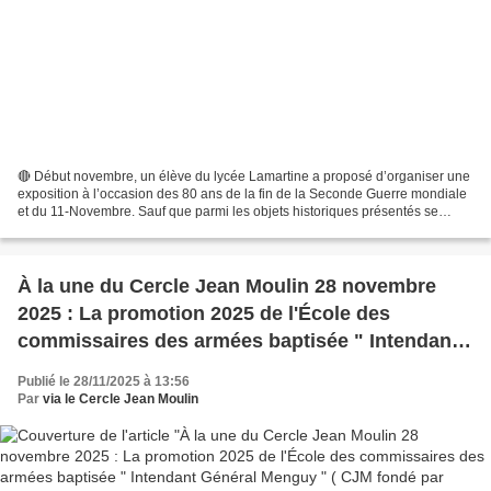
🔴 Début novembre, un élève du lycée Lamartine a proposé d’organiser une
exposition à l’occasion des 80 ans de la fin de la Seconde Guerre mondiale
et du 11-Novembre. Sauf que parmi les objets historiques présentés se
trouvaient de nombreuses pièces nazies...
À la une du Cercle Jean Moulin 28 novembre
2025 : La promotion 2025 de l'École des
commissaires des armées baptisée " Intendant
Général Menguy " ( CJM fondé par Grégory
Publié le 28/11/2025 à 13:56
BAUDOUIN)
Par
via le Cercle Jean Moulin