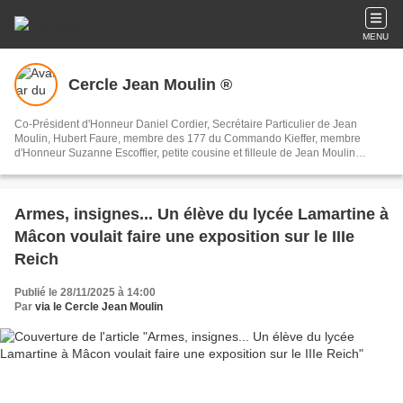
MENU
Cercle Jean Moulin ®
Co-Président d'Honneur Daniel Cordier, Secrétaire Particulier de Jean
Moulin, Hubert Faure, membre des 177 du Commando Kieffer, membre
d'Honneur Suzanne Escoffier, petite cousine et filleule de Jean Moulin
Association Mémorielle Patriotique et Républicaine.
cercle.jean.moulin71@sfr.fr 07 81 34 85 48
Armes, insignes... Un élève du lycée Lamartine à
Mâcon voulait faire une exposition sur le IIIe
Reich
Publié le 28/11/2025 à 14:00
Par
via le Cercle Jean Moulin