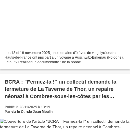
Les 18 et 19 novembre 2025, une centaine d'élèves de vingt lycées des
Hauts-de-France ont pris part à un voyage à Auschwitz-Birkenau (Pologne).
Le but ? Réaliser un documentaire " de la bonne...
BCRA : "Fermez-la !" un collectif demande la
fermeture de La Taverne de Thor, un repaire
néonazi à Combres-sous-les-côtes par les
Hammerskins (Bulletin Citoyen et Républicain
Publié le 28/11/2025 à 13:19
d'Alertes)
Par
via le Cercle Jean Moulin