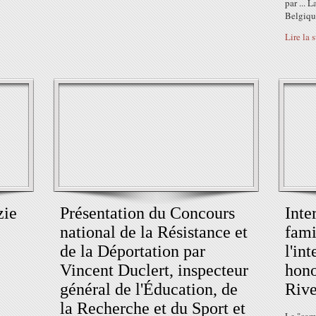
par ... 
Belgique
Lire la 
zie
Présentation du Concours
Inte
national de la Résistance et
fami
de la Déportation par
l'in
Vincent Duclert, inspecteur
hon
général de l'Éducation, de
Rive
la Recherche et du Sport et