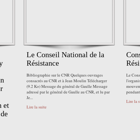
Le Conseil National de la
Cons
y
Résistance
Rési
Bibliographie sur le CNR Quelques ouvrages
Le Conse
an
consacrés au CNR et à Jean Moulin Télécharger
l'organi
(9.2 Ko) Message du général de Gaulle Message
mouveme
r
adressé par le général de Gaulle au CNR, et lu par
pendant 
Je...
Lire la 
 et
Lire la suite
 de