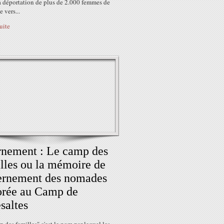
La déportation de plus de 2.000 femmes de
 vers...
suite
rnement : Le camp des
lles ou la mémoire de
ternement des nomades
orée au Camp de
saltes