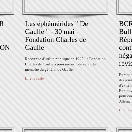
R
Les éphémérides " De
BCR
Gaulle " - 30 mai -
Bull
Fondation Charles de
Répu
ÉON
Gaulle
cont
néga
Reconnue d'utilité publique en 1992, la Fondation
révi
Charles de Gaulle a pour mission de servir la
mémoire du général de Gaulle.
EuropeN
Lire la suite
des jeun
d'extrê
Euronews
pour co
Allemand
Lire la 