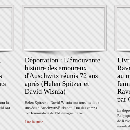
,
Déportation : L'émouvante
Livr
histoire des amoureux
Rave
s
d'Auschwitz réunis 72 ans
au m
ats
après (Helen Spitzer et
femm
David Wisnia)
Rave
par 
our la
Helen Spitzer et David Wisnia ont tous les deux
eld ont
survécu à Auschwitz-Birkenau, l'un des camps
La dépo
d'extermination de l'Allemagne nazie.
Belgiqu
de Rave
Lire la suite
mondiale