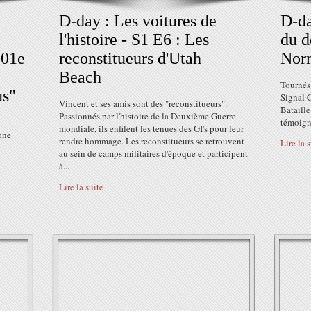
D-day : Les voitures de
D-da
l'histoire - S1 E6 : Les
du d
101e
reconstitueurs d'Utah
Nor
Beach
Tournés 
us"
Signal C
Vincent et ses amis sont des "reconstitueurs".
Bataill
Passionnés par l'histoire de la Deuxième Guerre
témoigna
mondiale, ils enfilent les tenues des GI's pour leur
one
rendre hommage. Les reconstitueurs se retrouvent
Lire la 
au sein de camps militaires d'époque et participent
à...
Lire la suite