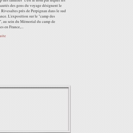
 des familles" c'est le nom par lequel les
utés des gens du voyage désignent le
 Rivesaltes près de Perpignan dans le sud
ance. L'exposition sur le "camp des
s", au sein du Mémorial du camp de
es en France,...
suite