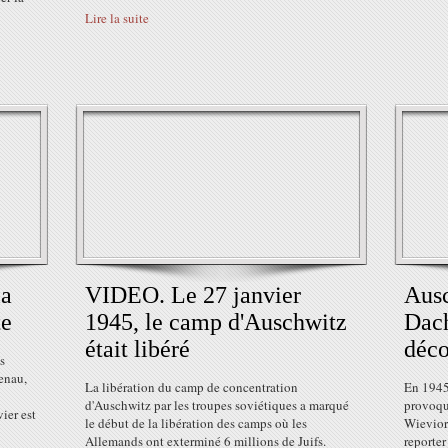
Lire la suite
la
VIDEO. Le 27 janvier
Ausc
te
1945, le camp d'Auschwitz
Dach
était libéré
déco
es
enau,
La libération du camp de concentration
En 1945,
d'Auschwitz par les troupes soviétiques a marqué
provoqu
ier est
le début de la libération des camps où les
Wieviork
Allemands ont exterminé 6 millions de Juifs.
reporter