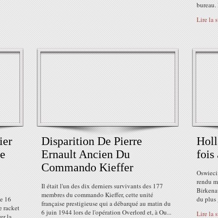
bureau. 
Lire la 
ier
Disparition De Pierre
Holl
Le
Ernault Ancien Du
fois
Commando Kieffer
Oswieci
rendu ma
Il était l'un des dix derniers survivants des 177
Birkenau
membres du commando Kieffer, cette unité
le 16
du plus 
française prestigieuse qui a débarqué au matin du
e racket
6 juin 1944 lors de l'opération Overlord et, à Ou...
Lire la 
er la