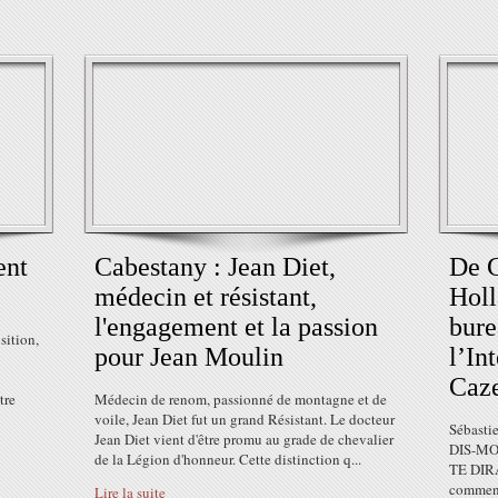
ent
Cabestany : Jean Diet,
De G
médecin et résistant,
Holl
l'engagement et la passion
bure
sition,
pour Jean Moulin
l’In
Caz
tre
Médecin de renom, passionné de montagne et de
voile, Jean Diet fut un grand Résistant. Le docteur
Sébasti
Jean Diet vient d'être promu au grade de chevalier
DIS-MO
de la Légion d'honneur. Cette distinction q...
TE DIRA
comment
Lire la suite