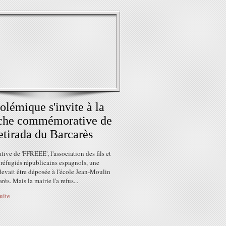
olémique s'invite à la
che commémorative de
etirada du Barcarès
iative de 'FFREEE', l'association des fils et
e réfugiés républicains espagnols, une
evait être déposée à l'école Jean-Moulin
rès. Mais la mairie l'a refus...
suite