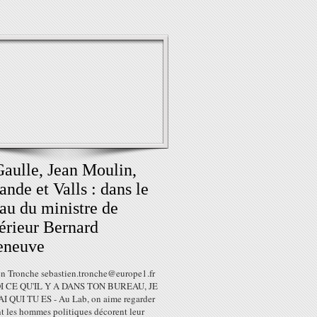
aulle, Jean Moulin,
ande et Valls : dans le
au du ministre de
térieur Bernard
eneuve
en Tronche sebastien.tronche@europe1.fr
I CE QU'IL Y A DANS TON BUREAU, JE
I QUI TU ES - Au Lab, on aime regarder
 les hommes politiques décorent leur