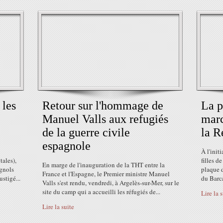
 les
Retour sur l'hommage de
La p
Manuel Valls aux refugiés
mar
de la guerre civile
la R
espagnole
À l'init
tales),
filles d
En marge de l'inauguration de la THT entre la
gnols
plaque d
France et l'Espagne, le Premier ministre Manuel
ustigé...
du Barca
Valls s'est rendu, vendredi, à Argelès-sur-Mer, sur le
site du camp qui a accueilli les réfugiés de...
Lire la 
Lire la suite