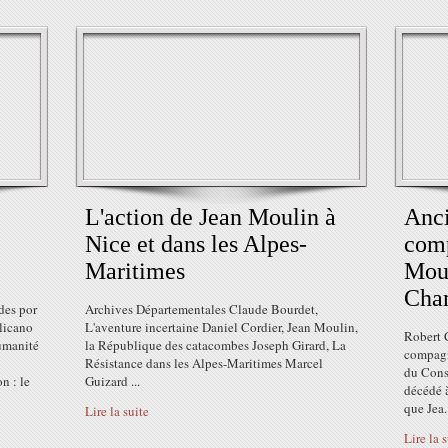
L'action de Jean Moulin à
Anci
Nice et dans les Alpes-
com
Maritimes
Moul
Cham
des por
Archives Départementales Claude Bourdet,
licano
L'aventure incertaine Daniel Cordier, Jean Moulin,
Robert 
umanité
la République des catacombes Joseph Girard, La
compagn
Résistance dans les Alpes-Maritimes Marcel
du Conse
 : le
Guizard ...
décédé 
que Jea.
Lire la suite
Lire la 