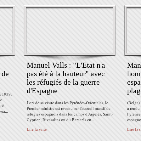
Manuel Valls : "L'Etat n'a
Manu
 de
pas été à la hauteur" avec
homm
les réfugiés de la guerre
espa
d'Espagne
plag
r 1939,
re
Lors de sa visite dans les Pyrénées-Orientales, le
(Belga) 
été
Premier ministre est revenu sur l'accueil massif de
a rendu 
ea...
réfugiés espagnols dans les camps d'Argelès, Saint-
Pyrénée
Cyprien, Rivesaltes ou du Barcarès en...
espagnol
Lire la suite
Lire la 