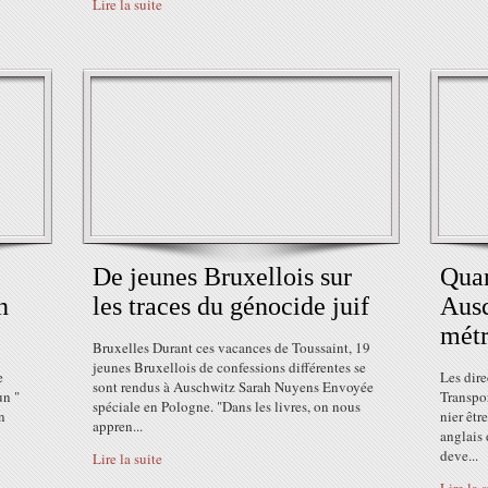
Lire la suite
De jeunes Bruxellois sur
Quan
n
les traces du génocide juif
Ausc
métr
Bruxelles Durant ces vacances de Toussaint, 19
jeunes Bruxellois de confessions différentes se
e
Les dir
sont rendus à Auschwitz Sarah Nuyens Envoyée
un "
Transpor
spéciale en Pologne. "Dans les livres, on nous
n
nier êtr
appren...
anglais 
deve...
Lire la suite