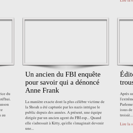
Lire la 
Un ancien du FBI enquête
Édit
pour savoir qui a dénoncé
trou
Anne Frank
rice du
Après u
rd'hui.
l'extrêm
La manière exacte dont la plus célèbre victime de
hanson
Parleme
la Shoah a été capturée par les nazis intrigue le
ce
issus de
public depuis des années. A présent, une équipe
n au
troisiè...
dirigée par un ancien agent du FBI esp... Quand
elle s'adressait à Kitty, qu'elle s'imaginait devenir
Lire la 
une...