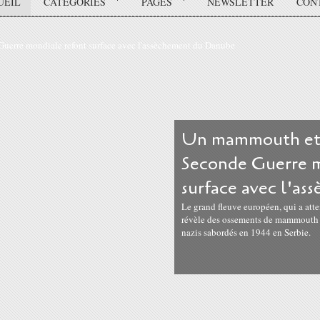
UEIL
CATÉGORIES
PAGES
NEWSLETTER
CON
Un mammouth et d
Seconde Guerre m
surface avec l'a
Le grand fleuve européen, qui a atte
révèle des ossements de mammouth e
nazis sabordés en 1944 en Serbie.