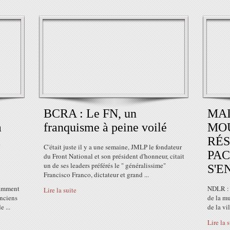
BCRA : Le FN, un
MAI
à
franquisme à peine voilé
MOU
l
RÉ
C'était juste il y a une semaine, JMLP le fondateur
PAC
du Front National et son président d'honneur, citait
un de ses leaders préférés le " généralissime"
S'E
Francisco Franco, dictateur et grand ...
otamment
NDLR : 
Lire la suite
anciens
de la m
 ...
de la vi
Lire la 