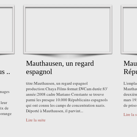
Mauthausen, un regard
Maut
s ..
espagnol
Répu
titre:Mauthausen, un regard espagnol
L'empla
production:Chaya Films format:DVCam durée:83'
Mauthau
gnages
année:2008 cadre Mariano Constante se trouve
deuxièm
parmi les presque 10.000 Républicains espagnols
mars 19
 leur
qui ont connu les camps de concentration nazis.
de priso
rix de
Déporté à Mauthausen, il parvint...
@orange
Lire la 
Lire la suite