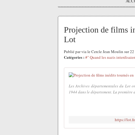
ACC
Projection de films i
Lot
Publié par via le Cercle Jean Moulin sur 2
Catégories :
#" Quand les nazis interdisaient
Les Archives départementales du Lot or
1944 dans le département. La première au
https://lot.