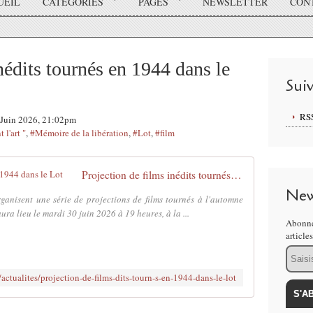
UEIL
CATÉGORIES
PAGES
NEWSLETTER
CON
nédits tournés en 1944 dans le
Sui
RS
2 Juin 2026, 21:02pm
 l'art "
,
#Mémoire de la libération
,
#Lot
,
#film
Projection de films inédits tournés en 1944 dans le Lot
New
ganisent une série de projections de films tournés à l'automne
ra lieu le mardi 30 juin 2026 à 19 heures, à la ...
Abonne
article
Email
fr/actualites/projection-de-films-dits-tourn-s-en-1944-dans-le-lot