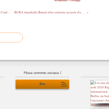
Les 25 ans de la série "Band of Brothers", Conférences par l'archéologue Alexis Gorgues Sainte-Marie-du-Mont : date, horaires, tarifs
BCRA Annabelle Brunet élue centriste accusée d'avoir fait un salut nazi lors d'un conseil municipal : "Je me suis toujours opposée au fascisme"
Nous sommes sociaux !
Rss