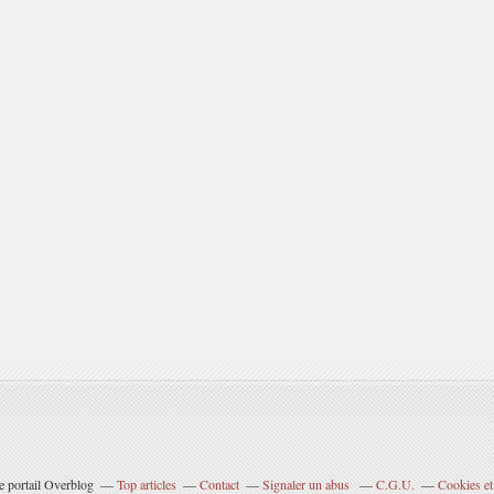
e portail Overblog
Top articles
Contact
Signaler un abus
C.G.U.
Cookies et