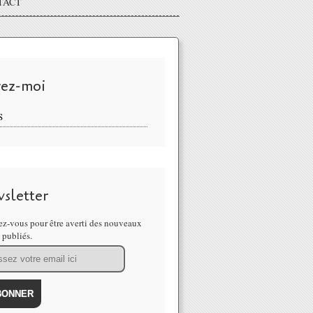
TACT
vez-moi
S
sletter
z-vous pour être averti des nouveaux
s publiés.