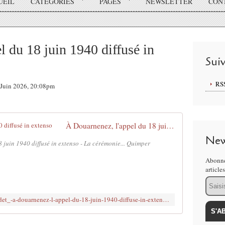
UEIL
CATÉGORIES
PAGES
NEWSLETTER
CON
l du 18 juin 1940 diffusé in
Sui
RS
3 Juin 2026, 20:08pm
À Douarnenez, l'appel du 18 juin 1940 diffusé in extenso
New
juin 1940 diffusé in extenso - La cérémonie... Quimper
Abonne
article
Email
https://quimper.maville.com/actu/actudet_-a-douarnenez-l-appel-du-18-juin-1940-diffuse-in-extenso-_6-7370358_actu.Htm