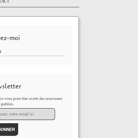
TACT
vez-moi
S
sletter
z-vous pour être averti des nouveaux
s publiés.