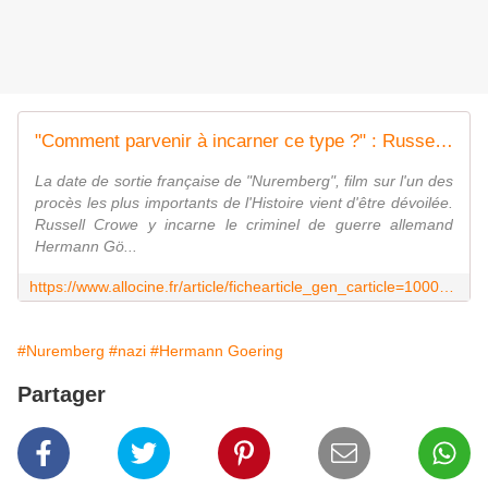
"Comment parvenir à incarner ce type ?" : Russell Crowe relève un gros défi dans ce film historique dont voici enfin la date de sortie française !
La date de sortie française de "Nuremberg", film sur l'un des
procès les plus importants de l'Histoire vient d'être dévoilée.
Russell Crowe y incarne le criminel de guerre allemand
Hermann Gö...
https://www.allocine.fr/article/fichearticle_gen_carticle=1000174513.html
#Nuremberg
#nazi
#Hermann Goering
Partager