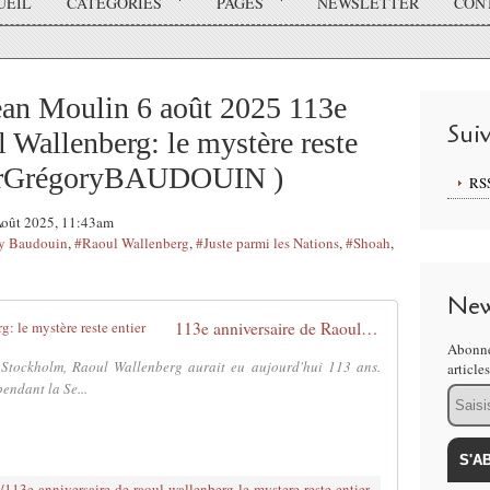
UEIL
CATÉGORIES
PAGES
NEWSLETTER
CON
ean Moulin 6 août 2025 113e
Sui
l Wallenberg: le mystère reste
parGrégoryBAUDOUIN )
RS
 Août 2025, 11:43am
y Baudouin
,
#Raoul Wallenberg
,
#Juste parmi les Nations
,
#Shoah
,
New
113e anniversaire de Raoul Wallenberg: le mystère reste entier
Abonne
 Stockholm, Raoul Wallenberg aurait eu aujourd'hui 113 ans.
article
endant la Se...
Email
6/113e-anniversaire-de-raoul-wallenberg-le-mystere-reste-entier