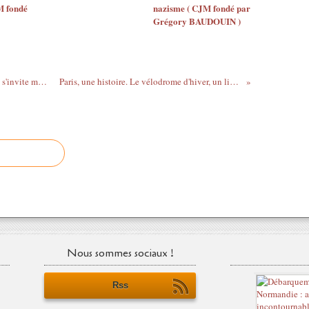
M fondé
nazisme ( CJM fondé par
Grégory BAUDOUIN )
"Tu le regretteras": quand Gilbert Bécaud s'invite malgré lui dans la campagne présidentielle de 1965
Paris, une histoire. Le vélodrome d'hiver, un lieu de mémoire en hommage aux enfants juifs
Nous sommes sociaux !
Rss