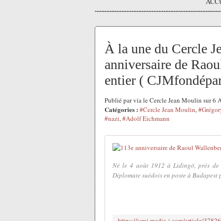
ACC
À la une du Cercle J
anniversaire de Raou
entier ( CJMfondé
Publié par via le Cercle Jean Moulin sur 6
Catégories :
#Cercle Jean Moulin
,
#Grégor
#nazi
,
#Adolf Eichmann
Né le 4 août 1912 à Lidingö, près de
Diplomate suédois en poste à Budapest p
https://israj.media-j.com/article/3782