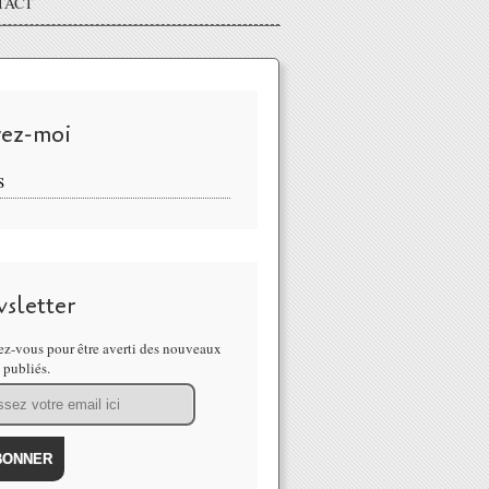
TACT
vez-moi
S
sletter
z-vous pour être averti des nouveaux
s publiés.