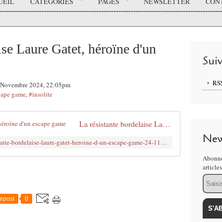
UEIL
CATÉGORIES
PAGES
NEWSLETTER
CON
ise Laure Gatet, héroïne d'un
Sui
RS
26 Novembre 2024, 22:05pm
cape game
,
#insolite
La résistante bordelaise Laure Gatet, héroïne d'un escape game
New
https://www.lepoint.fr/culture/la-resistante-bordelaise-laure-gatet-heroine-d-un-escape-game-24-11-2024-2576145_3.php
Abonne
article
Email
epost
0