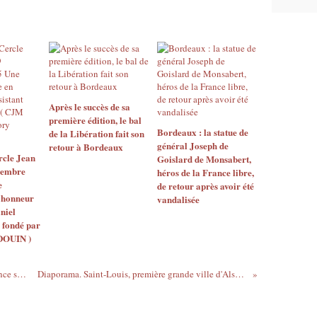
Après le succès de sa
première édition, le bal
Bordeaux : la statue de
de la Libération fait son
général Joseph de
retour à Bordeaux
rcle Jean
Goislard de Monsabert,
tembre
héros de la France libre,
e
de retour après avoir été
'honneur
vandalisée
niel
 fondé par
DOUIN )
Épisode 2 : des lycéens des Hauts-de-France sur les traces des déportés à Auschwitz
Diaporama. Saint-Louis, première grande ville d'Alsace libérée : les images de novembre 1944