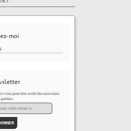
TACT
vez-moi
S
sletter
z-vous pour être averti des nouveaux
s publiés.