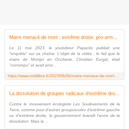
Maire menacé de mort : extrême droite, pro-arme, banni de Twitter... qui est Papacito, impliqué dans l'affaire ?
Le 11 mai 2023, le youtubeur Papacito publiait une
"enquête" sur sa chaîne. L'objet de la vidéo : le fait que le
maire de Montjoi en Occitanie, Christian Eurgal, était
"corrompu" et avait privi...
https://www.midilibre.fr/2023/06/06/maire-menace-de-mort-extreme-droite-pro-armes-banni-de-twitter-qui-est-papacito-implique-dans-laffaire-11244369.php
La dissolution de groupes radicaux d'extrême droite ou d'extrême gauche, une mesure aux effets limités
Contre le mouvement écologiste Les Soulèvements de la
Terre, comme pour d'autres groupuscules d'extrême gauche
ou d'extrême droite, le gouvernement brandit l'arme de la
dissolution. Mais la ...