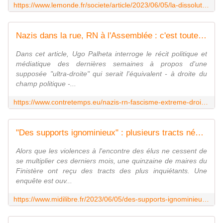
https://www.lemonde.fr/societe/article/2023/06/05/la-dissolution-des-groupes-radicaux-une-mesure-aux-effets-limites_6176288_3224.html
Nazis dans la rue, RN à l'Assemblée : c'est toute l'extrême droite qu'il faut combattre
Dans cet article, Ugo Palheta interroge le récit politique et
médiatique des dernières semaines à propos d'une
supposée "ultra-droite" qui serait l'équivalent - à droite du
champ politique -...
https://www.contretemps.eu/nazis-rn-fascisme-extreme-droite-antifascisme/
"Des supports ignominieux" : plusieurs tracts néo-nazis ont été envoyés à des mairies du Finistère
Alors que les violences à l'encontre des élus ne cessent de
se multiplier ces derniers mois, une quinzaine de maires du
Finistère ont reçu des tracts des plus inquiétants. Une
enquête est ouv...
https://www.midilibre.fr/2023/06/05/des-supports-ignominieux-plusieurs-tracts-neo-nazis-ont-ete-envoyes-a-des-mairies-du-finistere-11242438.php