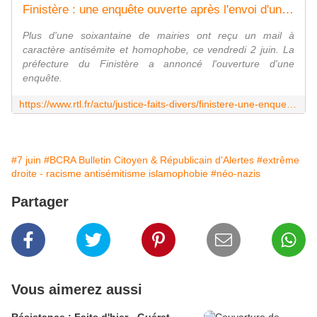
Finistère : une enquête ouverte après l'envoi d'un tract néonazi à plusieurs mairies du département
Plus d'une soixantaine de mairies ont reçu un mail à
caractère antisémite et homophobe, ce vendredi 2 juin. La
préfecture du Finistère a annoncé l'ouverture d'une
enquête.
https://www.rtl.fr/actu/justice-faits-divers/finistere-une-enquete-ouverte-apres-l-envoi-d-un-tract-neonazi-a-plusieurs-mairies-du-departement-7900271421
#7 juin
#BCRA Bulletin Citoyen & Républicain d'Alertes
#extrême
droite - racisme antisémitisme islamophobie
#néo-nazis
Partager
Vous aimerez aussi