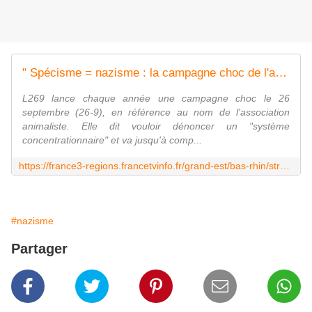
" Spécisme = nazisme : la campagne choc de l'association animaliste L269 à Strasbourg "
L269 lance chaque année une campagne choc le 26
septembre (26-9), en référence au nom de l'association
animaliste. Elle dit vouloir dénoncer un "système
concentrationnaire" et va jusqu'à comp...
https://france3-regions.francetvinfo.fr/grand-est/bas-rhin/strasbourg-0/specisme-nazisme-campagne-choc-association-animaliste-l269-strasbourg-1729561.html
#nazisme
Partager