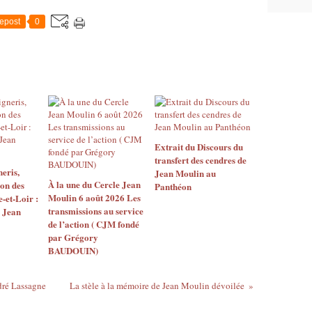
epost
0
Extrait du Discours du
transfert des cendres de
eris,
Jean Moulin au
À la une du Cercle Jean
on des
Panthéon
Moulin 6 août 2026 Les
e-et-Loir :
transmissions au service
 Jean
de l’action ( CJM fondé
par Grégory
BAUDOUIN)
dré Lassagne
La stèle à la mémoire de Jean Moulin dévoilée