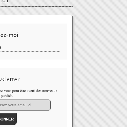
TACT
vez-moi
S
sletter
z-vous pour être averti des nouveaux
s publiés.