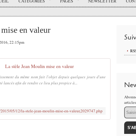
UEIL
CATÉGORIES
PAGES
NEWSLETTER
CON
 mise en valeur
Sui
t 2016, 22:15pm
RS
La stèle Jean Moulin mise en valeur
tissement du même nom fait l'objet depuis quelques jours d'une
é lancés afin de rendre ce lieu plus propice à...
New
Abonne
article
Email
r/2015/05/12/la-stele-jean-moulin-mise-en-valeur,2029747.php