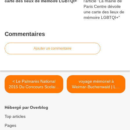
carte des lieux de mémoire LGBTQI+
Commentaires
Ajouter un commentaire
< Le Palmarès National
voyage mémoriel à
2015 Du Concours Scolaire
Weimar-Buchenwald | Les
De La Résistance Et De La
"Oublié(e)s" de la Mémoire
Déportation
>
Hébergé par Overblog
Top articles
Pages