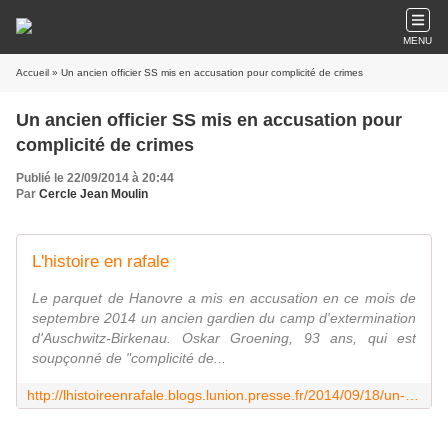
MENU
Accueil
» Un ancien officier SS mis en accusation pour complicité de crimes
Un ancien officier SS mis en accusation pour
complicité de crimes
Publié le 22/09/2014 à 20:44
Par
Cercle Jean Moulin
L'histoire en rafale
Le parquet de Hanovre a mis en accusation en ce mois de
septembre 2014 un ancien gardien du camp d'extermination
d'Auschwitz-Birkenau. Oskar Groening, 93 ans, qui est
soupçonné de "complicité de...
http://lhistoireenrafale.blogs.lunion.presse.fr/2014/09/18/un-ancien-officier-ss-mis-en-accusation-pour-complicite-de-crimes/