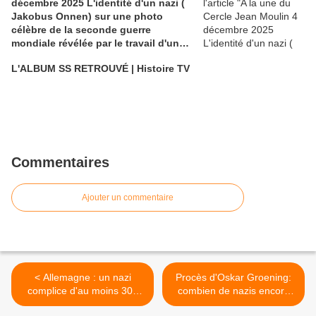
décembre 2025 L'identité d'un nazi (
Jakobus Onnen) sur une photo
célèbre de la seconde guerre
mondiale révélée par le travail d'un
historien... aidé de l'IA (CJM fondé
L'ALBUM SS RETROUVÉ | Histoire TV
par Grégory BAUDOUIN)
Commentaires
Ajouter un commentaire
< Allemagne : un nazi
Procès d'Oskar Groening:
complice d'au moins 300
combien de nazis encore
000 meurtres
en liberté? >